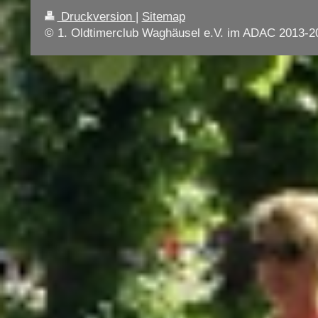
Druckversion
|
Sitemap
© 1. Oldtimerclub Waghäusel e.V. im ADAC 2013-2