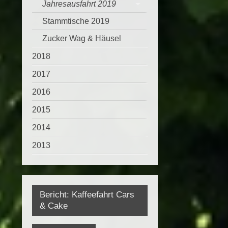
Jahresausfahrt 2019
Stammtische 2019
Zucker Wag & Häusel
2018
2017
2016
2015
2014
2013
Bericht: Kaffeefahrt Cars
& Cake