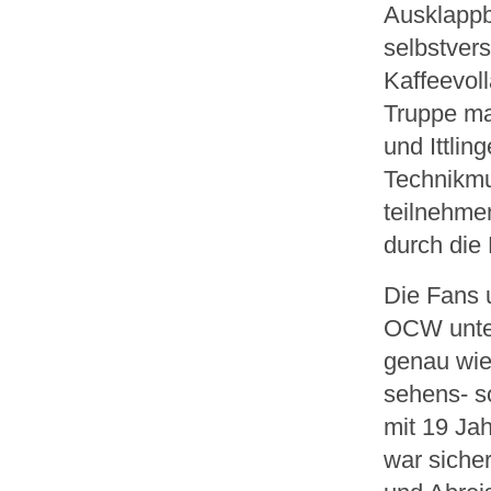
Ausklappb
selbstvers
Kaffeevol
Truppe ma
und Ittlin
Technikmu
teilnehme
durch di
Die Fans 
OCW unter
genau wie
sehens- s
mit 19 Jah
war siche