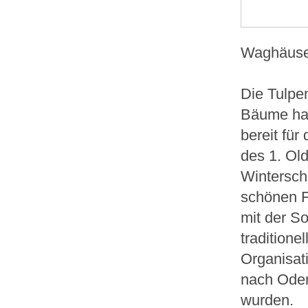
Waghäuse
Die Tulpe
Bäume hat 
bereit für
des 1. Ol
Winterschl
schönen F
mit der S
traditione
Organisat
nach Oden
wurden.