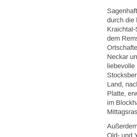
Sagenhaft
durch die
Kraichtal
dem Rems-
Ortschaft
Neckar un
liebevoll
Stocksber
Land, nac
Platte, e
im Blockh
Mittagsras
Außerdem 
Old- und 