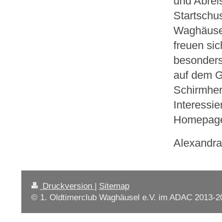
und Abrei
Startschu
Waghäusel
freuen si
besonders
auf dem G
Schirmher
Interessie
Homepage
Alexandra
Druckversion
|
Sitemap
© 1. Oldtimerclub Waghäusel e.V. im ADAC 2013-2