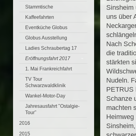
Sinsheim 
Stammtische
uns über 
Kaffeefahrten
Neckarger
Eventküche Globus
schlängel
Globus Ausstellung
Nach Scho
Ladies Schraubertag 17
die tradit
Eröffnungsfahrt 2017
stärkten 
1. Mai Frankreichfahrt
Wildschwe
Nudeln. F
TV Tour
Schwarzwaldklinik
PETRUS h
Wankel-Motor-Day
Schanze u
Jahresausfahrt "Ostalgie-
machten s
Tour"
Heimweg ü
2016
Sinsheim,
schwarzer
2015