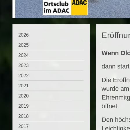
Eröffnu
2026
2025
Wenn Old
2024
dann star
2023
2022
Die Eröff
2021
wurde am 
2020
Ehrenmitg
öffnet.
2019
2018
Den höchs
2017
Leichtigk