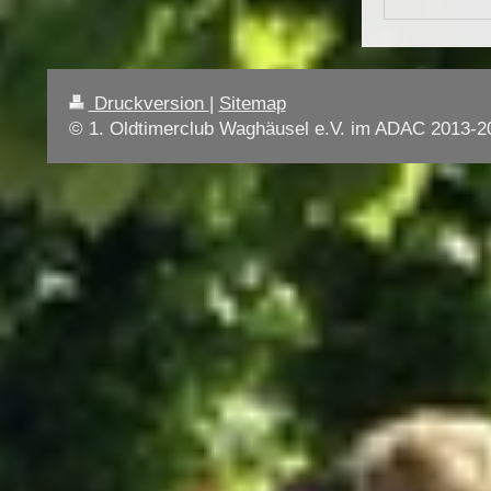
Druckversion
|
Sitemap
© 1. Oldtimerclub Waghäusel e.V. im ADAC 2013-2