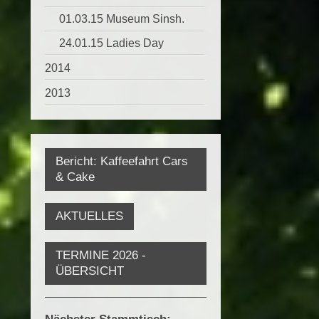
01.03.15 Museum Sinsh.
24.01.15 Ladies Day
2014
2013
Bericht: Kaffeefahrt Cars
& Cake
AKTUELLES
TERMINE 2026 -
ÜBERSICHT