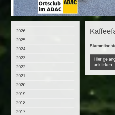
Kaffeef
2026
2025
Stammtischte
2024
2023
Hier gelang
anklicken
2022
2021
2020
2019
2018
2017