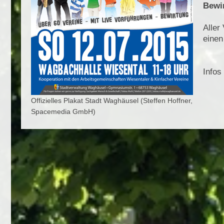
Bewi
Aller
einen
Infos
Offizielles Plakat Stadt Waghäusel (Steffen Hoffner,
Spacemedia GmbH)