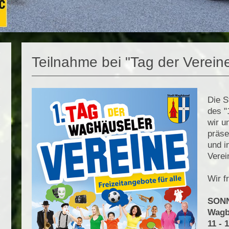
Teilnahme bei "Tag der Verein
Die S
des "
wir u
präse
und i
Verei
Wir f
SONN
Wagb
11 - 